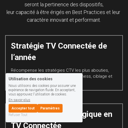
seront la pertinence des dispositifs,
leur capacité à être érigés en Best Practices et leur 
caractère innovant et performant.
Stratégie TV Connectée de 
l’année
Récompense les stratégies CTV les plus abouties, 
intégrant vision média, objectifs business, ciblage et 
Utilisation des cookies
orchestration des leviers.
Nous utilisons des cookies pour assurer une
expérience de navigation fluide. En acceptant,
vous approuvez l'utilisation de cookies.
En savoir plus
Accepter tout
Paramètres
Innovation technologique en 
Refuser Tout
TV Connectée