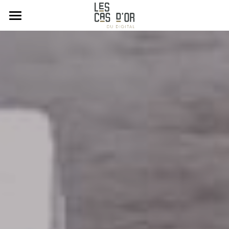
Accueil
Le concept
Nos palmarès
Les catégories
Le Jury 2026
Galerie 2026
Le retro-planning
Les organisateurs
Nos événements